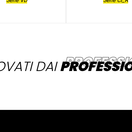
Serie VD
Serie CI_R
OVATI DAI
PROFESSIO
Prodotti