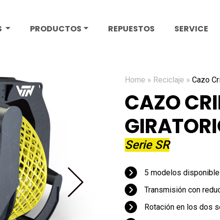
S
PRODUCTOS
REPUESTOS
SERVICE
Home
»
Reciclaje
»
Cazo Cri
CAZO CR
GIRATOR
Serie SR
5 modelos disponibl
Transmisión con reduc
Rotación en los dos s