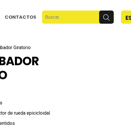
CONTACTOS
E
bador Giratorio
IBADOR
IO
es
tor de rueda epicicloidal
entidos