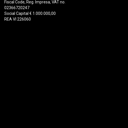
Fiscal Code, Reg. Impresa, VAT no.
02366720247
Social Capital € 1.000.000,00
REA VI 226060
Produits
Démolition
Ferraille
Recyclage
Manutention
Forestier
Godets et Attaches Rapides
Service au client
Portail pièces détachées
Catalogue complet
Demande d'information
Regarder tous les vidéos
Whistleblowing
Condizioni generali di vendita