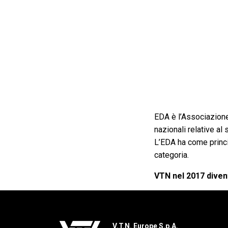
EDA è l’Associazione
nazionali relative al
L’EDA ha come princip
categoria.
VTN nel 2017 diven
V.T.N. Europe S.p.A.