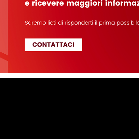
Prodotti
Demolizione
Rottame
Riciclaggio
Movimentazione
Forestale
Benne e Attacchi Rapidi