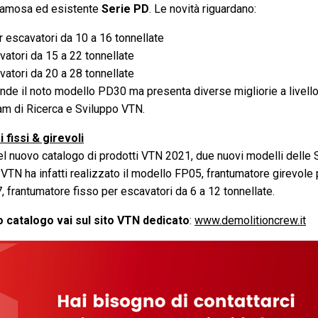
 famosa ed esistente
Serie PD
. Le novità riguardano:
 escavatori da 10 a 16 tonnellate
atori da 15 a 22 tonnellate
atori da 20 a 28 tonnellate
de il noto modello PD30 ma presenta diverse migliorie a livello 
eam di Ricerca e Sviluppo VTN.
 fissi & girevoli
el nuovo catalogo di prodotti VTN 2021, due nuovi modelli delle S
VTN ha infatti realizzato il modello FP05, frantumatore girevole 
7, frantumatore fisso per escavatori da 6 a 12 tonnellate.
 catalogo vai sul sito VTN dedicato
:
www.demolitioncrew.it