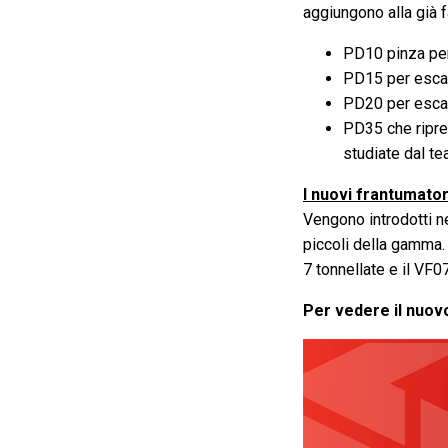
aggiungono alla già
PD10 pinza per
PD15 per escav
PD20 per escav
PD35 che ripren
studiate dal t
I nuovi frantumatori
Vengono introdotti n
piccoli della gamma. 
7 tonnellate e il VF0
Per vedere il nuovo