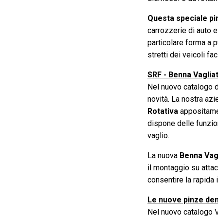
Questa speciale pi
carrozzerie di auto e
particolare forma a p
stretti dei veicoli f
SRF - Benna Vaglia
Nel nuovo catalogo d
novità. La nostra az
Rotativa
appositame
dispone delle funzion
vaglio.
La nuova
Benna Vagl
il montaggio su atta
consentire la rapida 
Le nuove pinze demo
Nel nuovo catalogo V