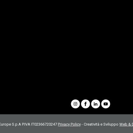
Benne per escavatori
Attacchi rapidi per escavatori
Pinze idrauliche
Frantumatori
Multiprocessor
Servizi
Portale Ricambi
Catalogo completo
Richiedi informazioni
Guarda i nostri video
Whistleblowing
Condizioni generali di vendita
Social
 Europe S.p.A P.IVA IT02366720247
Privacy Policy
- Creatività e Sviluppo
Web & D