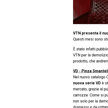
VTN presenta il nuo
Questi mesi sono stat
È stato infatti pubbli
VTN per la demolizio
prodotto, che andremo
VD - Pinza Smantell
Nel nuovo catalogo CT
nuova serie VD
è st
mercato, grazie al p
carrozze. Come si p
non solo per la demol
dismessi e da rottam