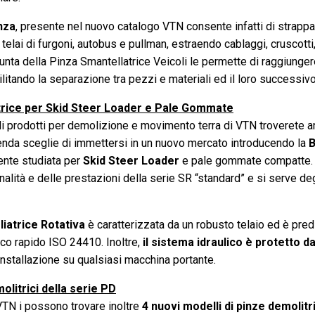
nza
, presente nel nuovo catalogo VTN consente infatti di strappa
 telai di furgoni, autobus e pullman, estraendo cablaggi, cruscotti,
unta della Pinza Smantellatrice Veicoli le permette di raggiungere 
acilitando la separazione tra pezzi e materiali ed il loro successi
trice per Skid Steer Loader e Pale Gommate
i prodotti per demolizione e movimento terra di VTN troverete 
ienda sceglie di immettersi in un nuovo mercato introducendo la
B
nte studiata per
Skid Steer Loader
e pale gommate compatte.
alità e delle prestazioni della serie SR “standard” e si serve deg
iatrice Rotativa
è caratterizzata da un robusto telaio ed è pred
cco rapido ISO 24410. Inoltre,
il sistema idraulico è protetto d
installazione su qualsiasi macchina portante.
litrici della serie PD
TN i possono trovare inoltre
4 nuovi modelli di pinze demolitri