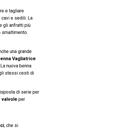
re e tagliare
 cavi e sedili. La
gli anfratti più
vo smaltimento.
anche una grande
enna Vagliatrice
 La nuova benna
li stessi cesti di
isposta di serie per
a valvole
per
ci
, che si