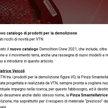
vo catalogo di prodotti per la demolizione
i ricchi di novità per VTN.
cato il
nuovo catalogo
Demolition Crew 2021, che include, oltre a
ne e il movimento terra, anche una rassegna di nuovi modelli e n
 a introdurre in questo articolo.
atrice Veicoli
N tra i prodotti per la demolizione figura VD, la Pinza Smantella
ata progettata e realizzata da VTN, sempre pronta a cogliere nuo
untuale impegno nella ricerca, per questo fabbisogno, ed è destin
uò desumere anche dallo stesso nome, la
Pinza Smantellatrice
izione, ma soprattutto per il recupero di materiale “prezioso” da
are.