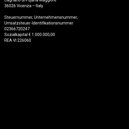
36026 Vicenza – Italy
Steuernummer, Unternehmensnummer,
Umsatzsteuer-Identifikationsnummer
02366720247
Sozialkapital € 1.000.000,00
REA VI 226060
Produkte
Abbruch
Schrott
Recycling
Materialhandhabung
Forstwirtschaft
Löffel & Schnellwechsler
Baggerlöffel
Schnellwechsler für Bagger
Hydraulikzangen
Dienstleistungen
Ersatzteilportal