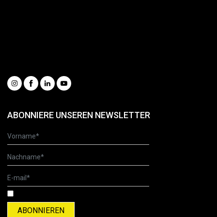
Gesamtkatalog
Informationsanfrage
Unsere Videos ansehen
Whistleblowing
Condizioni generali di vendita
Social
ABONNIERE UNSEREN NEWSLETTER
Ich habe die Datenschutzerklärung gelesen und akzeptiere sie.