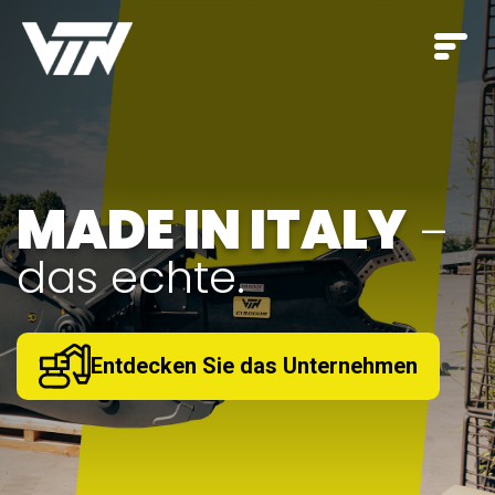
Ein umfassendes
JEDE
Sortiment für
BAUPHASE
.
Entdecken Sie unsere Produkte