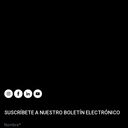
Reciclaje
Manipulacion
Forestal
Movimiento Tierra
Servicios al Cliente
Portal de repuestos
Catálogo completo
Solicitar información
Mira nuestros vídeos
Whistleblowing
Condizioni generali di vendita
Social
SUSCRÍBETE A NUESTRO BOLETÍN ELECTRÓNICO