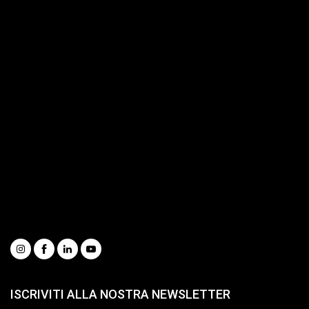
Benne per escavatori
Attacchi rapidi per escavatori
Pinze idrauliche
Frantumatori
Multiprocessor
Servizi
Portale Ricambi
Catalogo completo
Richiedi informazioni
Guarda i nostri video
Whistleblowing
Condizioni generali di vendita
Social
ISCRIVITI ALLA NOSTRA NEWSLETTER