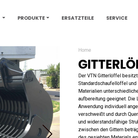
S
PRODUKTE
ERSATZTEILE
SERVICE
Home
GITTERLÖ
Der VTN Gitterlöffel besitzt
Standardschaufellöffel und 
Materialien unterschiedlich
aufbereitung geeignet. Die 
Anwendung individuell ange
verschweißt und durch Quer
und widerstandsfähige Stru
zwischen den Gittern betr
des gesiebten Materials ent