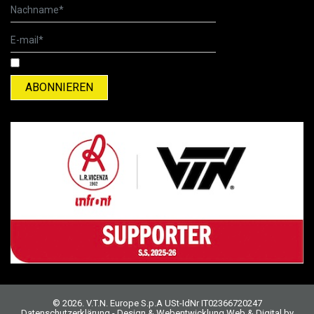
Ich habe die Datenschutzerklärung gelesen und akzeptiere sie.
© 2026. V.T.N. Europe S.p.A USt-IdNr IT02366720247
Datenschutzerklärung
- Design & Webentwicklung
Web & Digital by