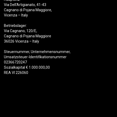
Via Dell’Artigianato, 41-43
Cagnano di Pojana Maggiore,
Vicenza – Italy
Betriebslager:
Via Cagnano, 120/E,
Cagnano di Pojana Maggiore
36026 Vicenza – Italy
Steuernummer, Unternehmensnummer,
Umsatzsteuer-Identifikationsnummer
02366720247
Sozialkapital € 1.000.000,00
REA VI 226060
Produkte
Abbruch
Schrott
Recycling
Materialhandhabung
Forstwirtschaft
Löffel & Schnellwechsler