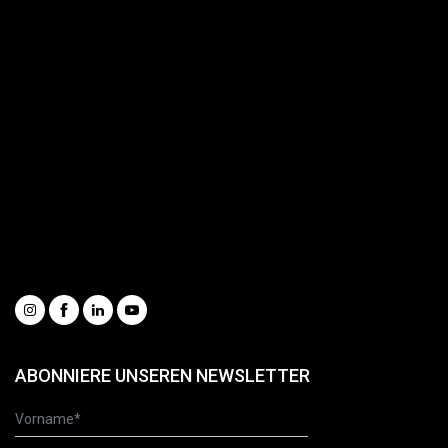
Baggerlöffel
Schnellwechsler für Bagger
Hydraulikzangen
Dienstleistungen
Ersatzteilportal
Gesamtkatalog
Informationsanfrage
Unsere Videos ansehen
Whistleblowing
Condizioni generali di vendita
Social
ABONNIERE UNSEREN NEWSLETTER