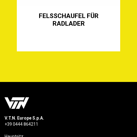
GIESSEREISCHAUFEL FÜR R
ADLADER
S
V.T.N. Europe S.p.A.
+39 0444 864211
Hauptsitz: