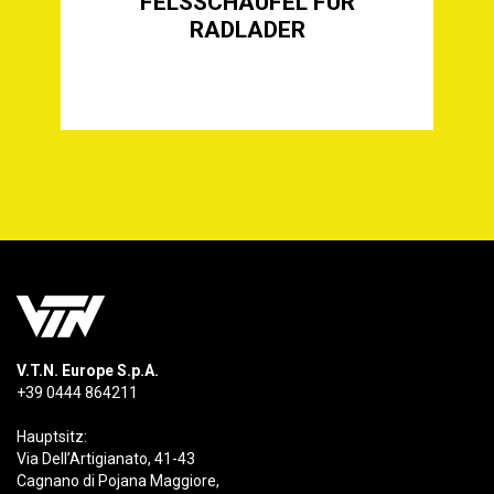
GIESSEREISCHAUFEL FÜR R
ADLADER
S
V.T.N. Europe S.p.A.
+39 0444 864211
Hauptsitz:
Via Dell’Artigianato, 41-43
Cagnano di Pojana Maggiore,