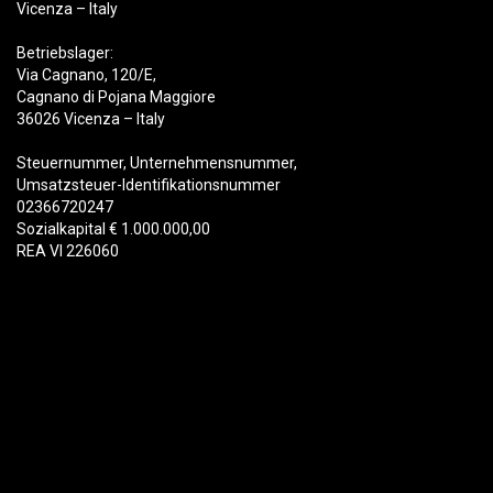
Vicenza – Italy
Betriebslager:
Via Cagnano, 120/E,
Cagnano di Pojana Maggiore
36026 Vicenza – Italy
Steuernummer, Unternehmensnummer,
Umsatzsteuer-Identifikationsnummer
02366720247
Sozialkapital € 1.000.000,00
REA VI 226060
Produkte
Abbruch
Schrott
Recycling
Materialhandhabung
Forstwirtschaft
Löffel & Schnellwechsler
Baggerlöffel
Schnellwechsler für Bagger
Hydraulikzangen