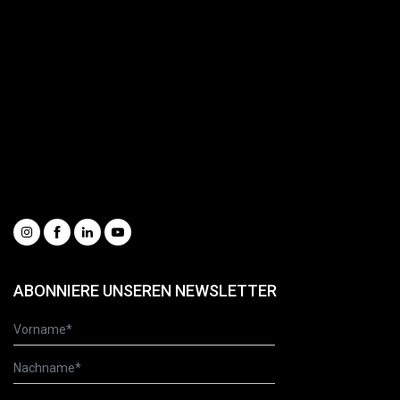
Dienstleistungen
Ersatzteilportal
Gesamtkatalog
Informationsanfrage
Unsere Videos ansehen
Whistleblowing
Condizioni generali di vendita
Social
ABONNIERE UNSEREN NEWSLETTER